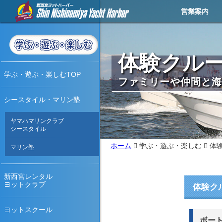
営業案内
営業メニュー
営業カレンダー
イベントカレンダー
お知らせ
アクセス
天気予報
ライブカメラ
お問い合わせ
撮影・取材
体験クル
学ぶ・遊ぶ・楽しむTOP
ファミリーや仲間と海
シースタイル・マリン塾
ヤマハマリンクラブ
シースタイル
ホーム
学ぶ・遊ぶ・楽しむ
体
マリン塾
新西宮レンタル
ヨットクラブ
体験ク
ヨットスクール
ボー