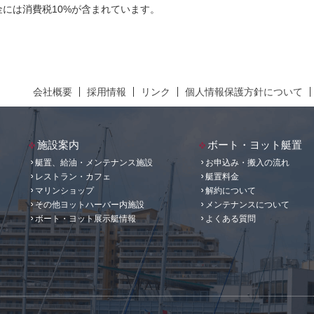
には消費税10%が含まれています。
会社概要
採用情報
リンク
個人情報保護方針について
施設案内
ボート・ヨット艇置
艇置、給油・メンテナンス施設
お申込み・搬入の流れ
レストラン・カフェ
艇置料金
マリンショップ
解約について
その他ヨットハーバー内施設
メンテナンスについて
ボート・ヨット展示艇情報
よくある質問