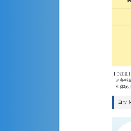
【ご注意
※各料金
※体験ボ
ヨッ