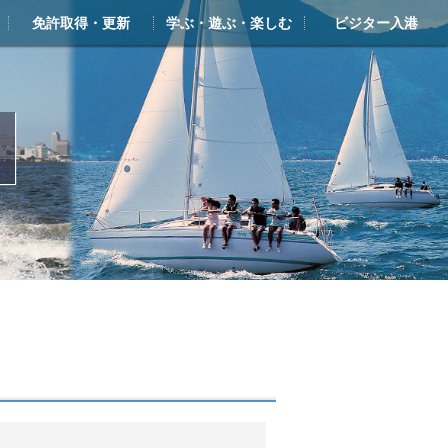
免許取得・更新
学ぶ・遊ぶ・楽しむ
ビジター入港
ー
ライアンス
ンクラブ・シースタイル
免許 新規取得
更新・失効
学ぶ・遊ぶ・楽しむTOP
シースタイル・マリン塾
新西宮レンタルヨットクラブ
ヨットスクール
体験クルーズ（ボート・ヨット）
クルージングガイド
ビジターバース・入港のご案内
しんにしのみや海の駅