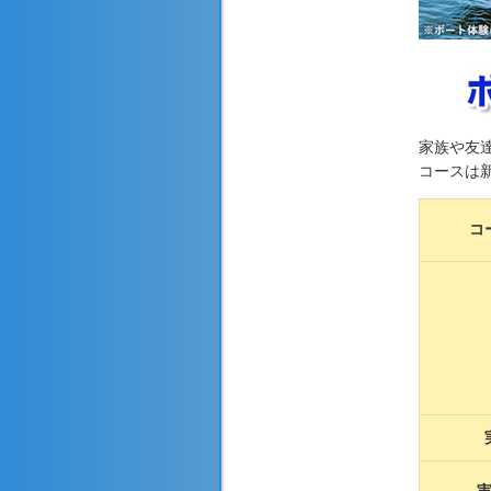
家族や友
コースは
コ