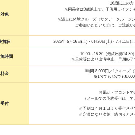
18歳以上の方
※同乗者は3歳以上で、子供用ライフジ
対象
※過去に体験クルーズ（サタデークルー
ご参加いただいた方は、ご遠慮い
実施日
2026年 5月16日(土)・6月20日(土)・7月11日
10:00～15:30（最終出港14:
実施時間
※天候等により出港中止、早期終了
1時間 8,000円／1クル
料金
※1名でも7名でも8,00
お電話・フロントで
（メールでの予約受付はして
受付
※予約は４月１日より受付させ
※定員になり次第、締切りとさ
】