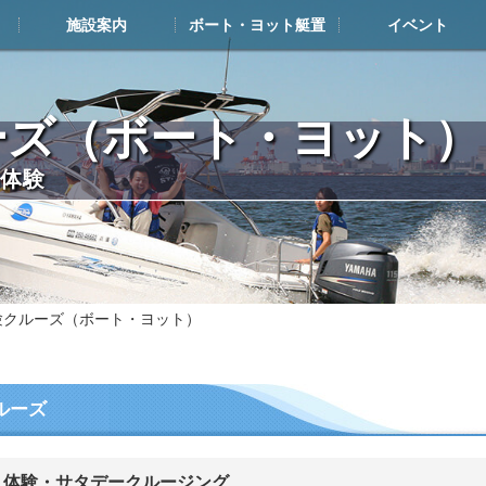
施設案内
ボート・ヨット艇置
イベント
施設案内TOP
施設案内
ボート・ヨット展示艇情報
お申込み・搬入の流れ
艇置料金
解約について
メンテナンスについて
よくある質問
艇置・給油メンテナンス施設
レストラン・カフェ
マリンショップ
その他ヨットハーバー内施設
イベントカレンダー
フィッシングダービ
ジャパンマリーナア
ヤマハマリ
マリン塾
ーズ（ボート・ヨット）
体験
験クルーズ（ボート・ヨット）
ルーズ
ト体験・サタデークルージング