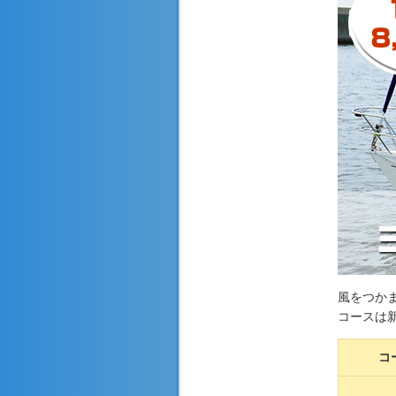
風をつか
コースは
コ