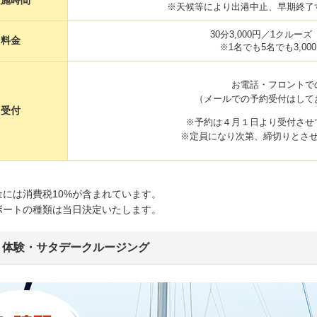
実施時間
※天候等により出港中止、早期終了
30分3,000円／1クルー
料金
※1名でも5名でも3,00
お電話・フロントで
（メールでの予約受付はして
受付
※予約は４月１日より受付させ
※定員になり次第、締切りとさ
】
には消費税10%が含まれています。
ートの種類は当日決定いたします。
ト体験・サタデークルージング