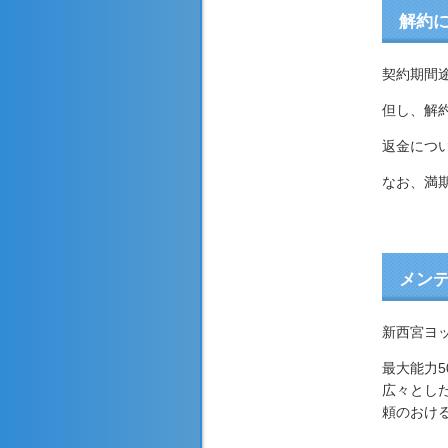
解約
契約期間
但し、解
返金につ
なお、満
メン
新西宮ヨ
最大能力
広々とし
頼のおけ