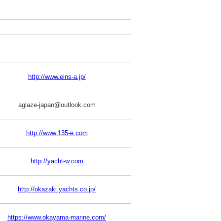
http://www.eins-a.jp/
aglaze-japan@outlook.com
http://www.135-e.com
http://yacht-w.com
http://okazaki.yachts.co.jp/
https://www.okayama-marine.com/