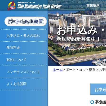
営業案内
営業メニュー
営業カレンダー
イベントカレンダー
お知らせ
アクセス
天気予報
ライブカメラ
お問い合わせ
撮影・取材
お申込み
お申込み・搬入の流れ
新規契約艇募集中！
艇置料金
解約について
ホーム
ボート・ヨット艇置
お申
メンテナンスについて
よくある質問
お申
募集