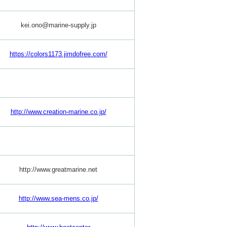
kei.ono@marine-supply.jp
https://colors1173.jimdofree.com/
http://www.creation-marine.co.jp/
http://www.greatmarine.net
http://www.sea-mens.co.jp/