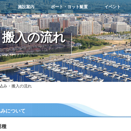
施設案内
ボート・ヨット艇置
イベント
施設案内TOP
施設案内
ボート・ヨット展示艇情報
お申込み・搬入の流れ
艇置料金
解約について
メンテナンスについて
よくある質問
艇置・給油メンテナンス施設
レストラン・カフェ
マリンショップ
その他ヨットハーバー内施設
イベントカレンダー
フィッシングダービ
ジャパンマリーナア
ヤマハマリ
マリン塾
・搬入の流れ
込み・搬入の流れ
込みについて
艇種