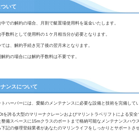
について
途中での解約の場合、月割で艇置場使用料を返金いたします。
約手数料として使用料の１ケ月相当分が必要となります。
いては、解約手続き完了後の翌月末となります。
期解約の場合には解約手数料は不要です。
テナンスについて
ットハーバーには、愛艇のメンテナンスに必要な設備と技術を完備して
50tを誇る大型のマリーナクレーンおよびマリントラベリフトによる安
た整備スペースに15mクラスのボートまで格納可能なメンテナンスハウ
る下記の修理登録業者があなたのマリンライフをしっかりとサポートさ