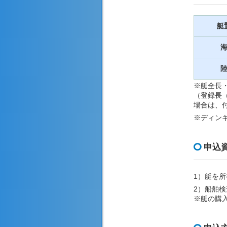
艇
※艇全長
（登録長
場合は、
※ディン
申込
1）艇を
2）船舶
※艇の購