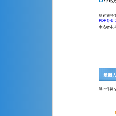
申込
艇置施設
PDFをダ
申込者本
艇搬
艇の係留