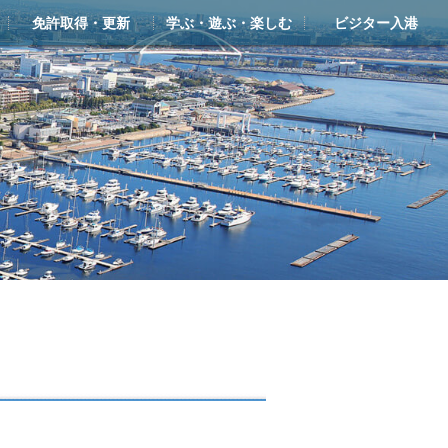
免許取得・更新
学ぶ・遊ぶ・楽しむ
ビジター入港
ー
ライアンス
ンクラブ・シースタイル
免許 新規取得
更新・失効
学ぶ・遊ぶ・楽しむTOP
シースタイル・マリン塾
新西宮レンタルヨットクラブ
ヨットスクール
体験クルーズ（ボート・ヨット）
クルージングガイド
ビジターバース・入港のご案内
しんにしのみや海の駅