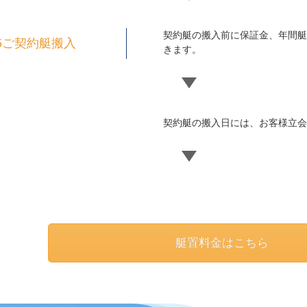
契約艇の搬入前に保証金、年間艇
5ご契約艇搬入
きます。
契約艇の搬入日には、お客様立会
艇置料金はこちら