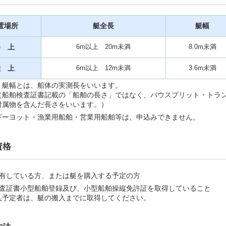
置場所
艇全長
艇幅
海 上
6m以上 20m未満
8.0m未満
陸 上
6m以上 12m未満
3.6m未満
・艇幅とは、船体の実測長をいいます。
（船舶検査証書記載の「船舶の長さ」ではなく、バウスプリット・トラ
付属物を含んだ長さをいいます。）
ギーヨット・漁業用船舶・営業用船舶等は、申込みできません。
資格
所有している方、または艇を購入する予定の方
検査証書小型船舶登録及び、小型船舶操縦免許証を取得していること
入予定者は、艇の搬入までに取得してください。