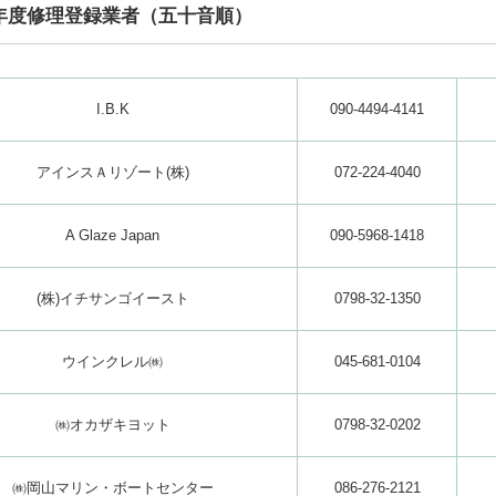
6年度修理登録業者（五十音順）
I.B.K
090-4494-4141
アインスＡリゾート(株)
072-224-4040
A Glaze Japan
090-5968-1418
(株)イチサンゴイースト
0798-32-1350
ウインクレル㈱
045-681-0104
㈱オカザキヨット
0798-32-0202
㈱岡山マリン・ボートセンター
086-276-2121