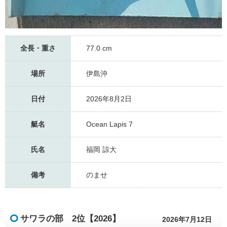
全長・重さ
77.0 cm
場所
伊島沖
日付
2026年8月2日
艇名
Ocean Lapis 7
氏名
福岡 諒大
備考
のませ
サワラの部 2位【2026】
2026年7月12日