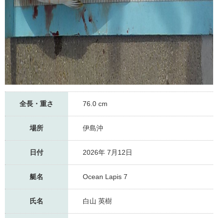
全長・重さ
76.0 cm
場所
伊島沖
日付
2026年 7月12日
艇名
Ocean Lapis 7
氏名
白山 英樹