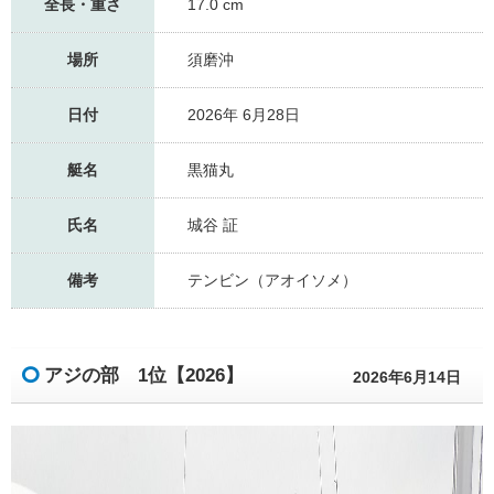
全長・重さ
17.0 cm
場所
須磨沖
日付
2026年 6月28日
艇名
黒猫丸
氏名
城谷 証
備考
テンビン（アオイソメ）
アジの部 1位【2026】
2026年6月14日