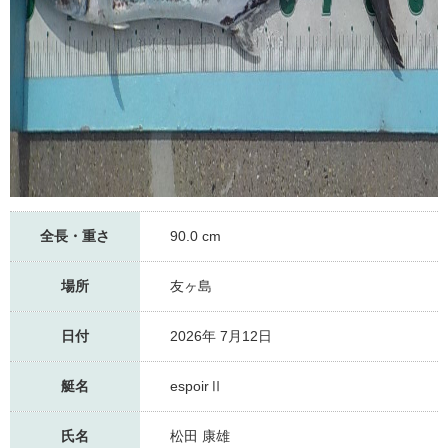
全長・重さ
90.0 cm
場所
友ヶ島
日付
2026年 7月12日
艇名
espoirⅡ
氏名
松田 康雄