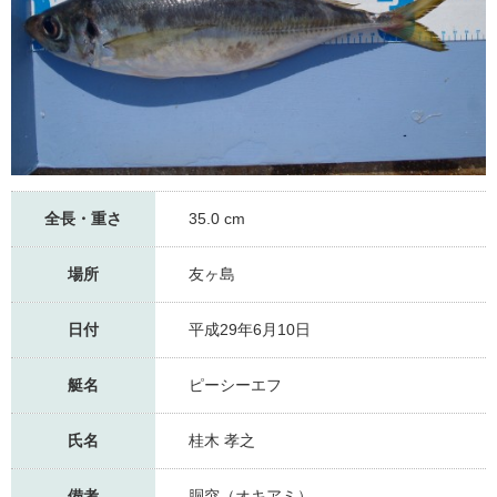
全長・重さ
35.0 cm
場所
友ヶ島
日付
平成29年6月10日
艇名
ピーシーエフ
氏名
桂木 孝之
備考
胴突（オキアミ）