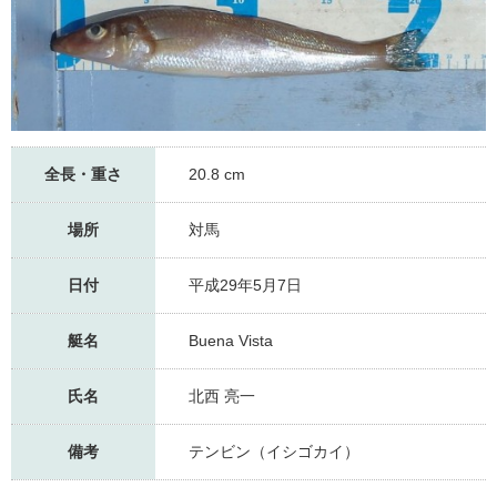
全長・重さ
20.8 cm
場所
対馬
日付
平成29年5月7日
艇名
Buena Vista
氏名
北西 亮一
備考
テンビン（イシゴカイ）