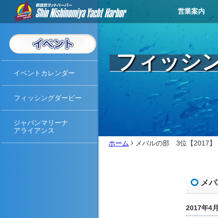
営業案内
営業メニュー
営業カレンダー
イベントカレンダー
お知らせ
アクセス
天気予報
ライブカメラ
お問い合わせ
撮影・取材
フィッシ
イベントカレンダー
フィッシングダービー
ジャパンマリーナ
アライアンス
ホーム
メバルの部 3位【2017】
メバ
2017年4