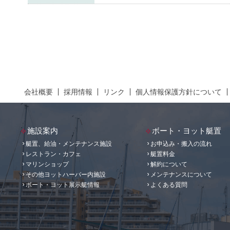
会社概要
採用情報
リンク
個人情報保護方針について
施設案内
ボート・ヨット艇置
艇置、給油・メンテナンス施設
お申込み・搬入の流れ
レストラン・カフェ
艇置料金
マリンショップ
解約について
その他ヨットハーバー内施設
メンテナンスについて
ボート・ヨット展示艇情報
よくある質問