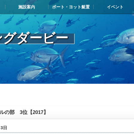
施設案内
ボート・ヨット艇置
イベント
施設案内TOP
施設案内
ボート・ヨット展示艇情報
お申込み・搬入の流れ
艇置料金
解約について
メンテナンスについて
よくある質問
艇置・給油メンテナンス施設
レストラン・カフェ
マリンショップ
その他ヨットハーバー内施設
イベントカレンダー
フィッシングダービ
ジャパンマリーナア
ヤマハマリ
マリン塾
ングダービー
ルの部 3位【2017】
月3日