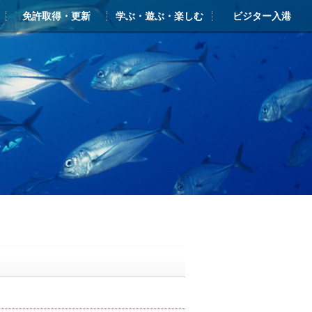
免許取得・更新
学ぶ・遊ぶ・楽しむ
ビジター入港
ー
ライアンス
ンクラブ・シースタイル
免許 新規取得
更新・失効
学ぶ・遊ぶ・楽しむTOP
シースタイル・マリン塾
新西宮レンタルヨットクラブ
ヨットスクール
体験クルーズ（ボート・ヨット）
クルージングガイド
ビジターバース・入港のご案内
しんにしのみや海の駅