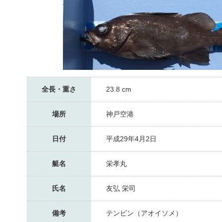
全長・重さ
23.8 cm
場所
神戸空港
日付
平成29年4月2日
艇名
栄孝丸
氏名
友弘 栄司
備考
テンビン（アオイソメ）