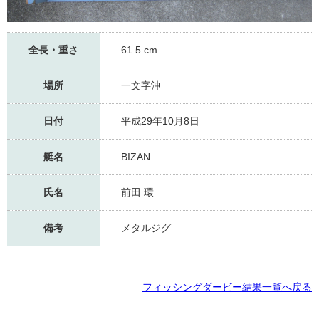
全長・重さ
61.5 cm
場所
一文字沖
日付
平成29年10月8日
艇名
BIZAN
氏名
前田 環
備考
メタルジグ
フィッシングダービー結果一覧へ戻る