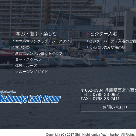
学ぶ・遊ぶ・楽しむ
ビジター入港
ヤマハマリンクラブ・シースタイル
ビジターバース・入港のご
マリン塾
しんにしのみや海の駅
新西宮レンタルヨットクラブ
ヨットスクール
体験クルーズ
クルージングガイド
〒662-0934 兵庫県西宮市西宮
TEL：0798-33-0651
FAX：0798-33-2411
お問い合わせ
Copyright (C) 2017 Shin Nishinomiya Yacht harbor. All Rights