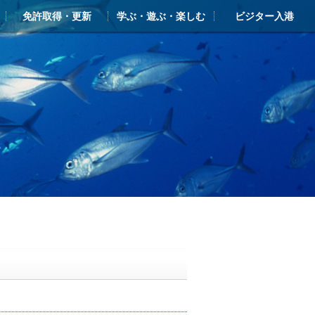
免許取得・更新
学ぶ・遊ぶ・楽しむ
ビジター入港
ー
ライアンス
ンクラブ・シースタイル
免許 新規取得
更新・失効
学ぶ・遊ぶ・楽しむTOP
シースタイル・マリン塾
新西宮レンタルヨットクラブ
ヨットスクール
体験クルーズ（ボート・ヨット）
クルージングガイド
ビジターバース・入港のご案内
しんにしのみや海の駅