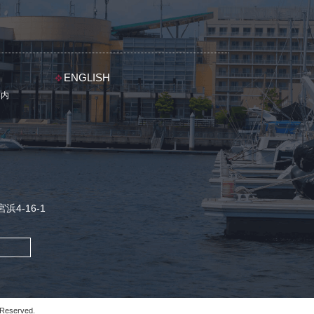
ENGLISH
案内
浜4-16-1
 Reserved.