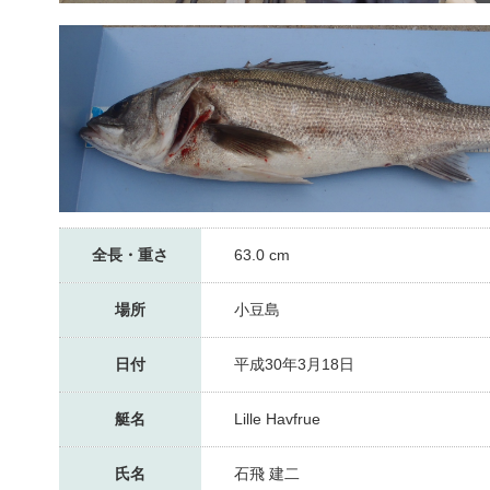
全長・重さ
63.0 cm
場所
小豆島
日付
平成30年3月18日
艇名
Lille Havfrue
氏名
石飛 建二