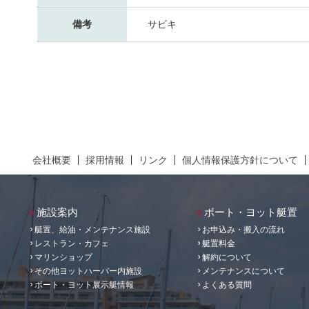
備考
サビキ
会社概要
採用情報
リンク
個人情報保護方針について
施設案内
ボート・ヨット艇置
艇置、給油・メンテナンス施設
お申込み・搬入の流れ
レストラン・カフェ
艇置料金
マリンショップ
解約について
その他ヨットハーバー内施設
メンテナンスについて
ボート・ヨット展示艇情報
よくある質問