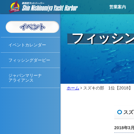
営業案内
営業メニュー
営業カレンダー
イベントカレンダー
お知らせ
アクセス
天気予報
ライブカメラ
お問い合わせ
撮影・取材
フィッシ
イベントカレンダー
フィッシングダービー
ジャパンマリーナ
アライアンス
ホーム
スズキの部 1位【2018】
スズ
2018年3