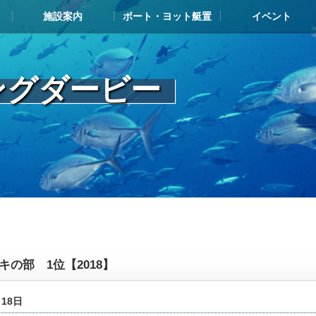
施設案内
ボート・ヨット艇置
イベント
施設案内TOP
施設案内
ボート・ヨット展示艇情報
お申込み・搬入の流れ
艇置料金
解約について
メンテナンスについて
よくある質問
艇置・給油メンテナンス施設
レストラン・カフェ
マリンショップ
その他ヨットハーバー内施設
イベントカレンダー
フィッシングダービ
ジャパンマリーナア
ヤマハマリ
マリン塾
ングダービー
キの部 1位【2018】
月18日