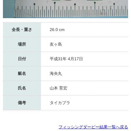
全長・重さ
26.0 cm
場所
友ヶ島
日付
平成31年 4月17日
艇名
海央丸
氏名
山本 育宏
備考
タイカブラ
フィッシングダービー結果一覧へ戻る