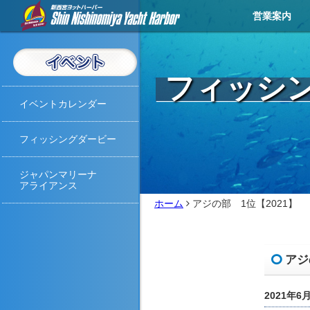
営業案内
営業メニュー
営業カレンダー
イベントカレンダー
お知らせ
アクセス
天気予報
ライブカメラ
お問い合わせ
撮影・取材
フィッシ
イベントカレンダー
フィッシングダービー
ジャパンマリーナ
アライアンス
ホーム
アジの部 1位【2021】
アジ
2021年6