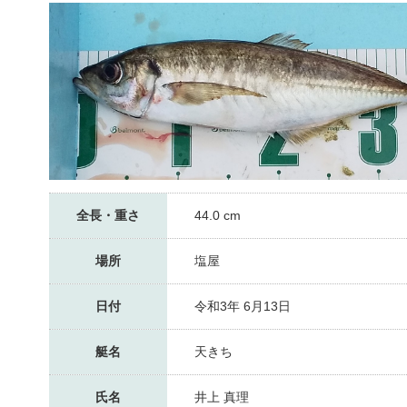
全長・重さ
44.0 cm
場所
塩屋
日付
令和3年 6月13日
艇名
天きち
氏名
井上 真理