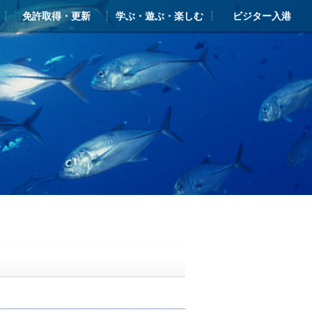
免許取得・更新
学ぶ・遊ぶ・楽しむ
ビジター入港
ー
ライアンス
ンクラブ・シースタイル
免許 新規取得
更新・失効
学ぶ・遊ぶ・楽しむTOP
シースタイル・マリン塾
新西宮レンタルヨットクラブ
ヨットスクール
体験クルーズ（ボート・ヨット）
クルージングガイド
ビジターバース・入港のご案内
しんにしのみや海の駅