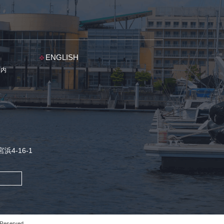
ENGLISH
案内
浜4-16-1
 Reserved.