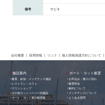
備考
サビキ
会社概要
採用情報
リンク
個人情報保護方針について
施設案内
ボート・ヨット艇置
艇置、給油・メンテナンス施設
お申込み・搬入の流れ
レストラン・カフェ
艇置料金
マリンショップ
解約について
その他ヨットハーバー内施設
メンテナンスについて
ボート・ヨット展示艇情報
よくある質問