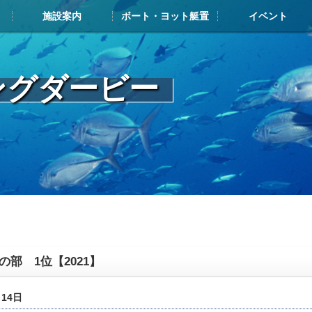
施設案内
ボート・ヨット艇置
イベント
施設案内TOP
施設案内
ボート・ヨット展示艇情報
お申込み・搬入の流れ
艇置料金
解約について
メンテナンスについて
よくある質問
艇置・給油メンテナンス施設
レストラン・カフェ
マリンショップ
その他ヨットハーバー内施設
イベントカレンダー
フィッシングダービ
ジャパンマリーナア
ヤマハマリ
マリン塾
ングダービー
の部 1位【2021】
月14日