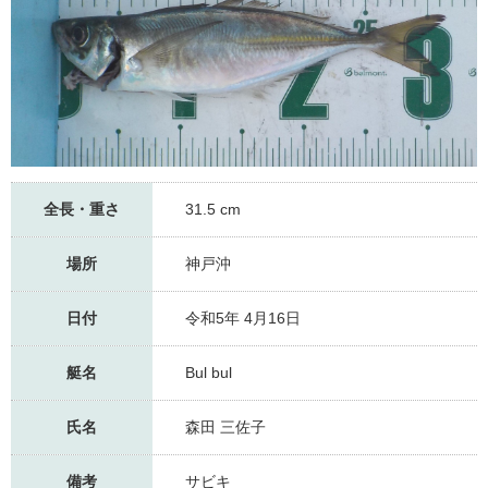
全長・重さ
31.5 cm
場所
神戸沖
日付
令和5年 4月16日
艇名
Bul bul
氏名
森田 三佐子
備考
サビキ