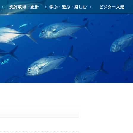
免許取得・更新
学ぶ・遊ぶ・楽しむ
ビジター入港
ー
ライアンス
ンクラブ・シースタイル
免許 新規取得
更新・失効
学ぶ・遊ぶ・楽しむTOP
シースタイル・マリン塾
新西宮レンタルヨットクラブ
ヨットスクール
体験クルーズ（ボート・ヨット）
クルージングガイド
ビジターバース・入港のご案内
しんにしのみや海の駅