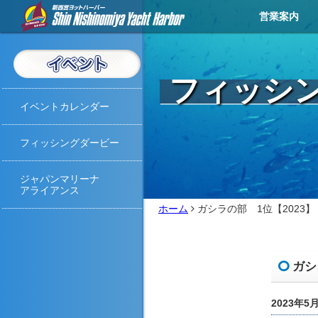
営業案内
営業メニュー
営業カレンダー
イベントカレンダー
お知らせ
アクセス
天気予報
ライブカメラ
お問い合わせ
撮影・取材
フィッシ
イベントカレンダー
フィッシングダービー
ジャパンマリーナ
アライアンス
ホーム
ガシラの部 1位【2023】
ガシ
2023年5