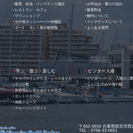
艇置、給油・メンテナンス施設
お申込み・搬入の流れ
レストラン・カフェ
艇置料金
マリンショップ
解約について
その他ヨットハーバー内施設
メンテナンスについて
ボート・ヨット展示艇情報
よくある質問
学ぶ・遊ぶ・楽しむ
ビジター入港
ヤマハマリンクラブ・シースタイル
ビジターバース・入港のご
マリン塾
しんにしのみや海の駅
新西宮レンタルヨットクラブ
ヨットスクール
体験クルーズ
クルージングガイド
〒662-0934 兵庫県西宮市西宮
TEL：0798-33-0651