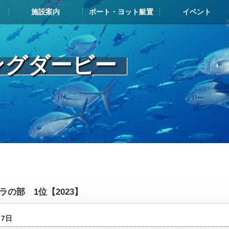
施設案内
ボート・ヨット艇置
イベント
施設案内TOP
施設案内
ボート・ヨット展示艇情報
お申込み・搬入の流れ
艇置料金
解約について
メンテナンスについて
よくある質問
艇置・給油メンテナンス施設
レストラン・カフェ
マリンショップ
その他ヨットハーバー内施設
イベントカレンダー
フィッシングダービ
ジャパンマリーナア
ヤマハマリ
マリン塾
ングダービー
ラの部 1位【2023】
月7日