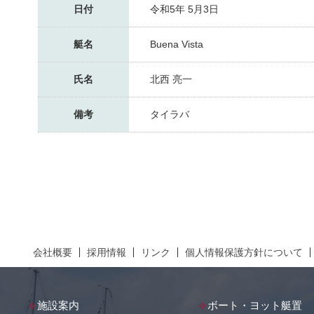
日付
令和5年 5月3日
艇名
Buena Vista
氏名
北西 亮一
備考
タイラバ
会社概要
採用情報
リンク
個人情報保護方針について
施設案内
ボート・ヨット艇置