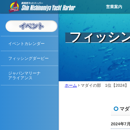
営業案内
営業メニュー
営業カレンダー
イベントカレンダー
お知らせ
アクセス
天気予報
ライブカメラ
お問い合わせ
撮影・取材
フィッシ
イベントカレンダー
フィッシングダービー
ジャパンマリーナ
アライアンス
ホーム
マダイの部 1位【2024】
マダ
2024年7