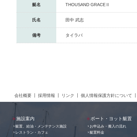
艇名
THOUSAND GRACEⅡ
氏名
田中 武志
備考
タイラバ
会社概要
採用情報
リンク
個人情報保護方針について
施設案内
ボート・ヨット艇置
艇置、給油・メンテナンス施設
お申込み・搬入の流れ
レストラン・カフェ
艇置料金