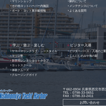
マリンショップ
解約について
その他ヨットハーバー内施設
メンテナンスについて
ボート・ヨット展示艇情報
よくある質問
学ぶ・遊ぶ・楽しむ
ビジター入港
ヤマハマリンクラブ・シースタイル
ビジターバース・入港のご
マリン塾
しんにしのみや海の駅
新西宮レンタルヨットクラブ
ヨットスクール
体験クルーズ
クルージングガイド
〒662-0934 兵庫県西宮市西宮
TEL：0798-33-0651
FAX：0798-33-2411
お問い合わせ