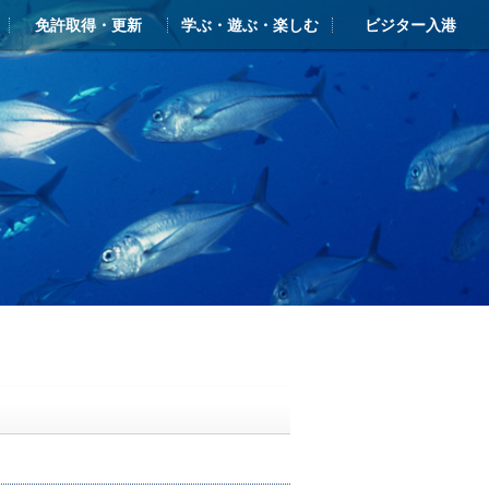
免許取得・更新
学ぶ・遊ぶ・楽しむ
ビジター入港
ー
ライアンス
ンクラブ・シースタイル
免許 新規取得
更新・失効
学ぶ・遊ぶ・楽しむTOP
シースタイル・マリン塾
新西宮レンタルヨットクラブ
ヨットスクール
体験クルーズ（ボート・ヨット）
クルージングガイド
ビジターバース・入港のご案内
しんにしのみや海の駅