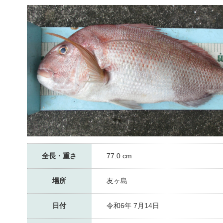
全長・重さ
77.0 cm
場所
友ヶ島
日付
令和6年 7月14日