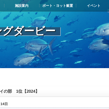
施設案内
ボート・ヨット艇置
イベント
施設案内TOP
施設案内
ボート・ヨット展示艇情報
お申込み・搬入の流れ
艇置料金
解約について
メンテナンスについて
よくある質問
艇置・給油メンテナンス施設
レストラン・カフェ
マリンショップ
その他ヨットハーバー内施設
イベントカレンダー
フィッシングダービ
ジャパンマリーナア
ヤマハマリ
マリン塾
ングダービー
イの部 1位【2024】
月14日