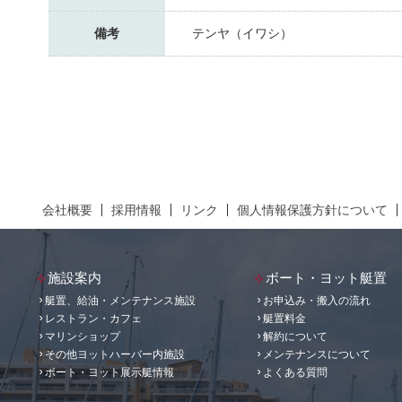
備考
テンヤ（イワシ）
会社概要
採用情報
リンク
個人情報保護方針について
施設案内
ボート・ヨット艇置
艇置、給油・メンテナンス施設
お申込み・搬入の流れ
レストラン・カフェ
艇置料金
マリンショップ
解約について
その他ヨットハーバー内施設
メンテナンスについて
ボート・ヨット展示艇情報
よくある質問