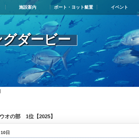
施設案内
ボート・ヨット艇置
イベント
施設案内TOP
施設案内
ボート・ヨット展示艇情報
お申込み・搬入の流れ
艇置料金
解約について
メンテナンスについて
よくある質問
艇置・給油メンテナンス施設
レストラン・カフェ
マリンショップ
その他ヨットハーバー内施設
イベントカレンダー
フィッシングダービ
ジャパンマリーナア
ヤマハマリ
マリン塾
ングダービー
】
ウオの部 1位【2025】
月10日