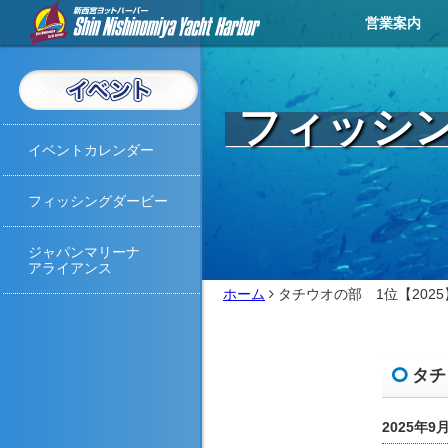
営業案内
営業メニュー
営業カレンダー
イベントカレンダー
お知らせ
アクセス
天気予報
ライブカメラ
お問い合わせ
撮影・取材
フィッシ
イベントカレンダー
フィッシングダービー
ジャパンマリーナ
アライアンス
ホーム
タチウオの部 1位【2025
タチ
2025年9