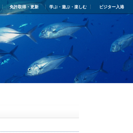
免許取得・更新
学ぶ・遊ぶ・楽しむ
ビジター入港
ー
ライアンス
ンクラブ・シースタイル
免許 新規取得
更新・失効
学ぶ・遊ぶ・楽しむTOP
シースタイル・マリン塾
新西宮レンタルヨットクラブ
ヨットスクール
体験クルーズ（ボート・ヨット）
クルージングガイド
ビジターバース・入港のご案内
しんにしのみや海の駅