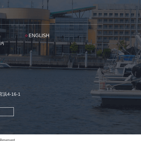
ENGLISH
案内
浜4-16-1
 Reserved.