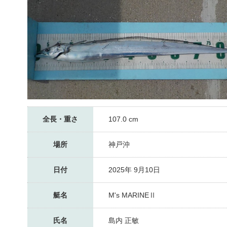
全長・重さ
107.0 cm
場所
神戸沖
日付
2025年 9月10日
艇名
M's MARINEⅡ
氏名
島内 正敏