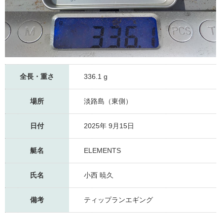
全長・重さ
336.1 g
場所
淡路島（東側）
日付
2025年 9月15日
艇名
ELEMENTS
氏名
小西 暁久
備考
ティップランエギング