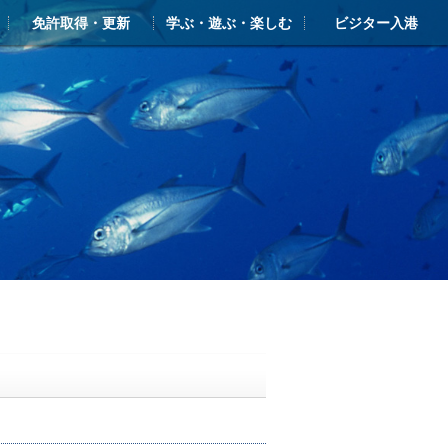
免許取得・更新
学ぶ・遊ぶ・楽しむ
ビジター入港
ー
ライアンス
ンクラブ・シースタイル
免許 新規取得
更新・失効
学ぶ・遊ぶ・楽しむTOP
シースタイル・マリン塾
新西宮レンタルヨットクラブ
ヨットスクール
体験クルーズ（ボート・ヨット）
クルージングガイド
ビジターバース・入港のご案内
しんにしのみや海の駅