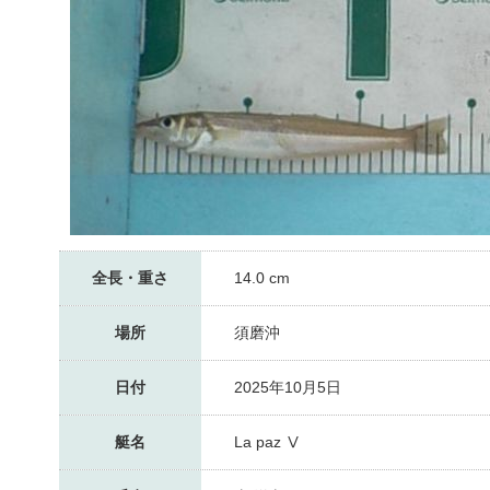
全長・重さ
14.0 cm
場所
須磨沖
日付
2025年10月5日
艇名
La paz Ⅴ