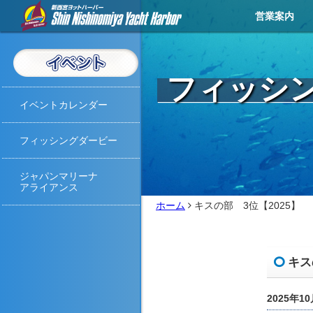
営業案内
営業メニュー
営業カレンダー
イベントカレンダー
お知らせ
アクセス
天気予報
ライブカメラ
お問い合わせ
撮影・取材
フィッシ
イベントカレンダー
フィッシングダービー
ジャパンマリーナ
アライアンス
ホーム
キスの部 3位【2025】
キス
2025年1