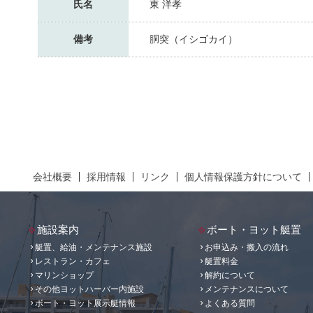
氏名
東 洋孝
備考
胴突（イシゴカイ）
会社概要
採用情報
リンク
個人情報保護方針について
施設案内
ボート・ヨット艇置
艇置、給油・メンテナンス施設
お申込み・搬入の流れ
レストラン・カフェ
艇置料金
マリンショップ
解約について
その他ヨットハーバー内施設
メンテナンスについて
ボート・ヨット展示艇情報
よくある質問