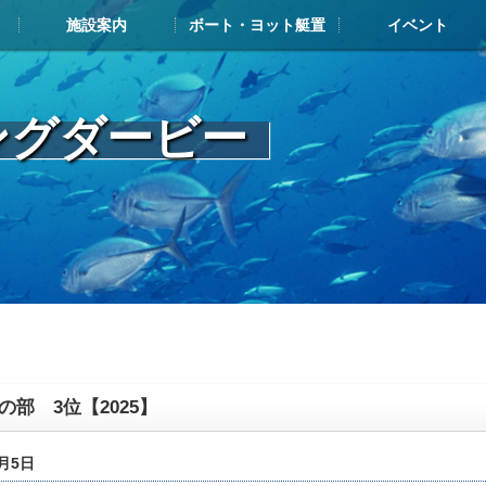
施設案内
ボート・ヨット艇置
イベント
施設案内TOP
施設案内
ボート・ヨット展示艇情報
お申込み・搬入の流れ
艇置料金
解約について
メンテナンスについて
よくある質問
艇置・給油メンテナンス施設
レストラン・カフェ
マリンショップ
その他ヨットハーバー内施設
イベントカレンダー
フィッシングダービ
ジャパンマリーナア
ヤマハマリ
マリン塾
ングダービー
の部 3位【2025】
0月5日