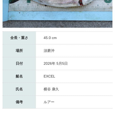
全長・重さ
45.0 cm
場所
須磨沖
日付
2026年 5月5日
艇名
EXCEL
氏名
横谷 康久
備考
ルアー