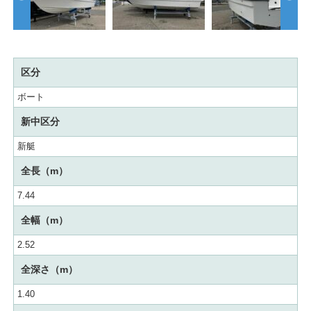
区分
ボート
新中区分
新艇
全長（m）
7.44
全幅（m）
2.52
全深さ（m）
1.40