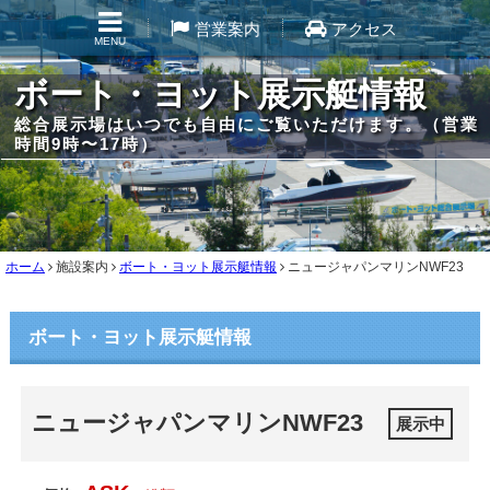
営業案内
アクセス
MENU
ボート・ヨット展示艇情報
総合展示場はいつでも自由にご覧いただけます。（営業
時間9時〜17時）
ホーム
施設案内
ボート・ヨット展示艇情報
ニュージャパンマリンNWF23
ボート・ヨット展示艇情報
ニュージャパンマリンNWF23
展示中