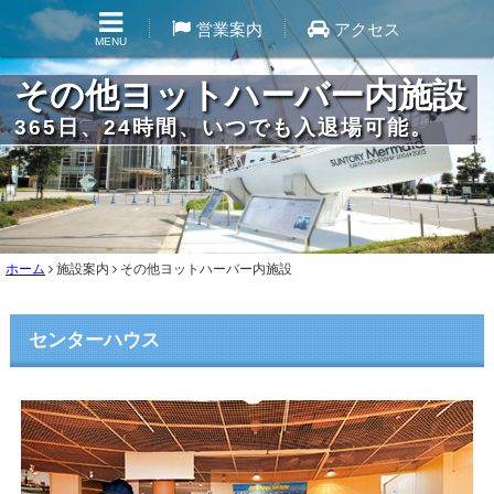
営業案内
アクセス
MENU
その他ヨットハーバー内施設
365日、24時間、いつでも入退場可能。
ホーム
施設案内
その他ヨットハーバー内施設
センターハウス